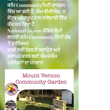
ਕਮਿ Communityਨਿਟੀ ਗਾਰਡਨ
ਵਿੱਚ ਆ ਗਈ ਹੈ. ਐਮ ਵੀਸੀਐਚ, ਦ
ਸੇਂਟਰ ਪਲੇਗਰੂਪ ਨਾਲ ਸਾਂਝੇਦਾਰੀ ਵਿੱਚ
ਕੰਮ ਕਰ ਰਿਹਾ ਹੈ.
National 10,000 ਫੰਡਿੰਗ ਕੌਮੀ
ਲਾਟਰੀ ਕਮਿ Communityਨਿਟੀ ਫੰਡ
ਤੋਂ ਸੁਰੱਖਿਅਤ.
ਸਾਡੀ ਨਵੀਂ ਕਿਸ਼ਤੀ ਬਣਾਉਣ ਅਤੇ
ਸਥਾਪਤ ਕਰਨ ਲਈ ਐਮਜੇਐਮ
ਪ੍ਰੋਜੈਕਟਾਂ ਦਾ ਧੰਨਵਾਦ