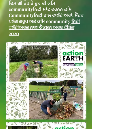
ਦਿਮਾਗੀ ਤੌਰ ਤੇ ਦੂਰ ਦੀ ਕਮਿ
communityਨਿਟੀ ਮਾਂਟ ਵਰਨਨ ਕਮਿ
Communityਨਿਟੀ ਹਾਲ ਵਾਲੰਟੀਅਰਾਂ, ਸੈਂਟਰ
ਪਲੇਗ ਗਰੁਪ ਅਤੇ ਕਮਿ community
ਨਿਟੀ
ਵਲੰਟੀਅਰਜ਼ ਨਾਲ ਐਕਸ਼ਨ ਅਰਥ ਫੰਡਿੰਗ
2020