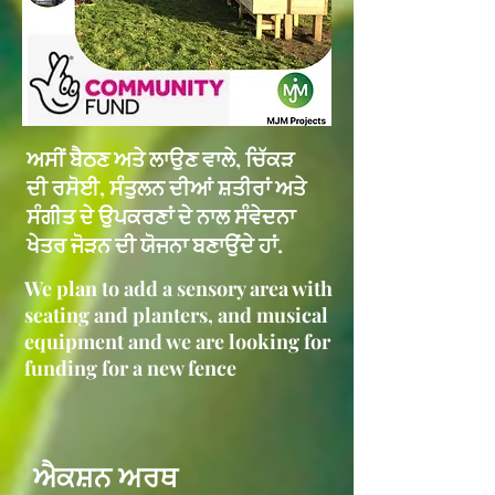
ਅਸੀਂ ਬੈਠਣ ਅਤੇ ਲਾਉਣ ਵਾਲੇ, ਚਿੱਕੜ
ਦੀ ਰਸੋਈ, ਸੰਤੁਲਨ ਦੀਆਂ ਸ਼ਤੀਰਾਂ ਅਤੇ
ਸੰਗੀਤ ਦੇ ਉਪਕਰਣਾਂ ਦੇ ਨਾਲ ਸੰਵੇਦਨਾ
ਖੇਤਰ ਜੋੜਨ ਦੀ ਯੋਜਨਾ ਬਣਾਉਂਦੇ ਹਾਂ.
We plan to add a sensory area with
seating and planters, and musical
equipment and we are looking for
funding for a new fence
ਐਕਸ਼ਨ ਅਰਥ