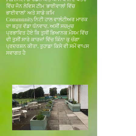
ਵਿੱਚ ਜੌਨ ਲੇਵਿਸ ਟੀਮ 'ਭਾਈਵਾਲਾਂ ਵਿੱਚ
ਭਾਈਵਾਲਾਂ' ਅਤੇ ਸਾਡੇ ਕਮਿ
Communityਨਿਟੀ ਹਾਲ ਵਾਲੰਟੀਅਰ ਮਾਰਕ
ਦਾ ਬਹੁਤ ਵੱਡਾ ਧੰਨਵਾਦ. ਅਸੀਂ ਸਚਮੁਚ
ਪ੍ਰਭਾਵਿਤ ਹੋਏ ਕਿ ਤੁਸੀਂ ਭਿਆਨਕ ਮੌਸਮ ਵਿੱਚ
ਵੀ ਤੁਸੀਂ ਸਾਰੇ ਕਾਰਜਾਂ ਵਿੱਚ ਕਿੰਨਾ ਕੁ ਚੰਗਾ
ਪ੍ਰਦਰਸ਼ਨ ਕੀਤਾ. ਤੁਹਾਡਾ ਕਿਸੇ ਵੀ ਸਮੇਂ ਵਾਪਸ
ਸਵਾਗਤ ਹੈ