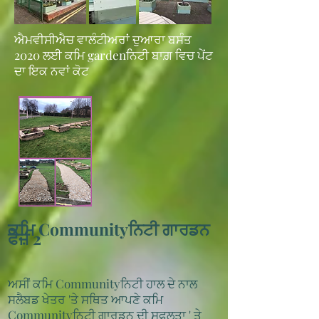
ਐਮਵੀਸੀਐਚ ਵਾਲੰਟੀਅਰਾਂ ਦੁਆਰਾ ਬਸੰਤ
2020 ਲਈ ਕਮਿ gardenਨਿਟੀ ਬਾਗ਼ ਵਿਚ ਪੇਂਟ
ਦਾ ਇਕ ਨਵਾਂ ਕੋਟ
ਕਮਿ Communityਨਿਟੀ ਗਾਰਡਨ
ਫੇਜ਼ 2
ਅਸੀਂ ਕਮਿ Communityਨਿਟੀ ਹਾਲ ਦੇ ਨਾਲ
ਸਲੈਬਡ ਖੇਤਰ 'ਤੇ ਸਥਿਤ ਆਪਣੇ ਕਮਿ
Communityਨਿਟੀ ਗਾਰਡਨ ਦੀ
ਸਫਲਤਾ
' ਤੇ