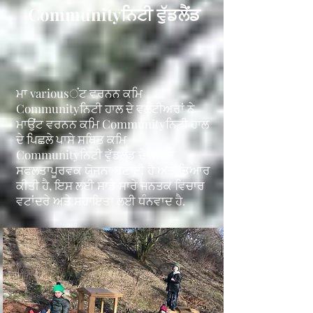
Communityਨਿਟੀ ਵੁੱਡਲੈਂਡ
ਮਾ variousਂਟ ਵਰਨਨ ਕਮਿ
Communityਨਿਟੀ ਹਾਲ ਦੇ ਵਲੰਟੀਅਰਾਂ ਨੇ
ਮਾਉਂਟ ਵਰਨਨ ਕਮਿ Communityਨਿਟੀ ਹਾਲ
ਦੇ ਪਿਛਲੇ ਪਾਸੇ ਸਥਿਤ ਕਮਿ
Communityਨਿਟੀ ਵੁੱਡਲੈਂਡ ਦੇ ਅੰਦਰ
ਸਫਲਤਾਪੂਰਵਕ ਯੋਜਨਾ ਬਣਾਈ ਹੈ ਅਤੇ ਤਿਆਰ
ਕੀਤੀ ਹੈ, ਇਸ ਲਈ ਸਾਡੇ ਸਾਰੇ ਜਨਤਕ ਵਿਚਾਰ
ਵਟਾਂਦਰੇ ਅਤੇ ਸਹਾਇਤਾ ਲਈ ਧੰਨਵਾਦ ਹੈ.