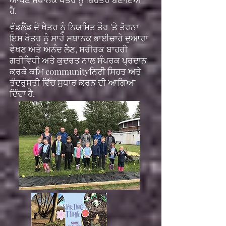
ਹੈ.
ਵੁੱਡਲੈਂਡ ਦੇ ਖੇਤਰ ਨੂੰ ਨਿਯਮਿਤ ਤੌਰ 'ਤੇ ਤੋਰਨਾ
ਇਸ ਖੇਤਰ ਨੂੰ ਸਾਰੇ ਸਥਾਨਕ ਭਾਈਚਾਰੇ ਦੁਆਰਾ
ਵੇਖਣ ਅਤੇ ਅਨੰਦ ਲੈਣ, ਸਰੀਰਕ ਬਾਹਰੀ
ਗਤੀਵਿਧੀ ਅਤੇ ਕੁਦਰਤ ਨਾਲ ਸੰਪਰਕ ਪ੍ਰਦਾਨ
ਕਰਕੇ ਕਮਿ communityਨਿਟੀ ਸਿਹਤ ਅਤੇ
ਤੰਦਰੁਸਤੀ ਵਿੱਚ ਸੁਧਾਰ ਕਰਨ ਦੀ ਆਗਿਆ
ਦਿੰਦਾ ਹੈ.