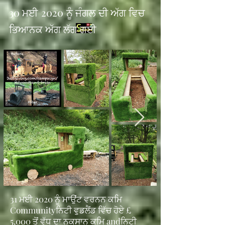
30 ਮਈ
2020
ਨੂੰ ਜੰਗਲ ਦੀ ਅੱਗ ਵਿਚ
ਭਿਆਨਕ ਅੱਗ ਲੱਗ ਗਈ
31 ਮਈ 2020 ਨੂੰ ਮਾਉਂਟ ਵਰਨਨ ਕਮਿ
Communityਨਿਟੀ ਵੁਡਲੈਂਡ ਵਿੱਚ ਹੋਏ £
5,000 ਤੋਂ ਵੱਧ ਦਾ ਨੁਕਸਾਨ ਕਮਿ andਨਿਟੀ