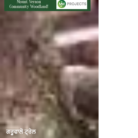
ਗਰੂਫਾਲੋ ਟ੍ਰੇਲ