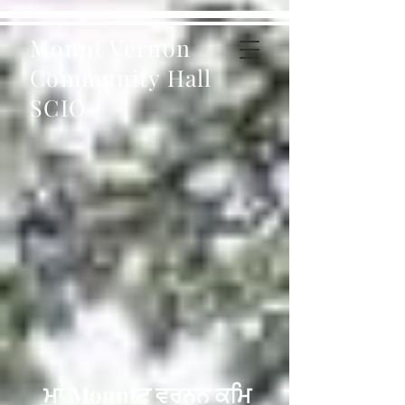
Mount Vernon
Community Hall
SCIO
ਮਾ Mountਟ ਵਰਨਨ ਕਮਿ