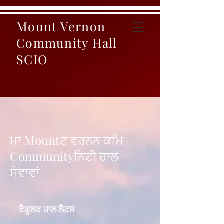
Mount Vernon
Community Hall
SCIO
ਮਾ Mountਟ ਵਰਨਨ ਕਮਿ
Communityਨਿਟੀ ਹਾਲ
ਸੇਵਾਵਾਂ
ਰੈਗੂਲਰ ਹਾਲ ਲੈਟਸ